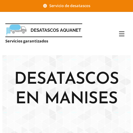
Servicio
de desatascos
DESATASCOS
AQUANET
Servicios garantizados
DESATASCOS
EN MANISES