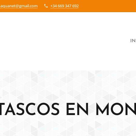
oaquanet@gmail.com
+34 669 347 692
IN
TASCOS EN MO